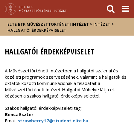
Események
ELTE a
Hírek
sajtóban
>
>
ELTE BTK MŰVÉSZETTÖRTÉNETI INTÉZET
INTÉZET
HALLGATÓI ÉRDEKKÉPVISELET
HALLGATÓI ÉRDEKKÉPVISELET
A Művészettörténeti Intézetben a hallgatói szakmai és
közéleti programok szervezésének, valamint a hallgatók és
oktatók közötti kommunikációnak a feladatait a
Művészettörténeti Intézet Hallgatói Műhelye látja el,
közösen a szakos hallgatói érdekképviselettel.
Szakos hallgatói érdekképviseleti tag:
Bencz Eszter
Email:
strawberry17@student.elte.hu