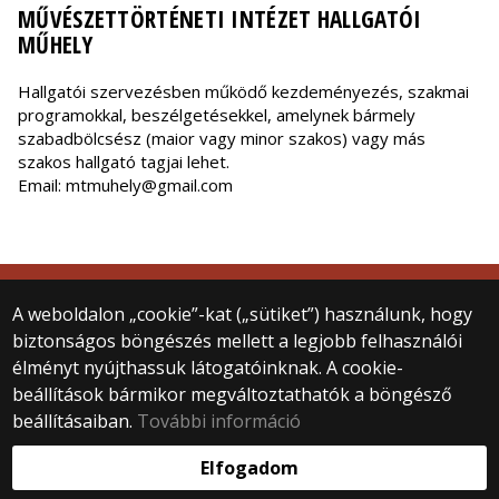
MŰVÉSZETTÖRTÉNETI INTÉZET HALLGATÓI
MŰHELY
Hallgatói szervezésben működő kezdeményezés, szakmai
programokkal, beszélgetésekkel, amelynek bármely
szabadbölcsész (maior vagy minor szakos) vagy más
szakos hallgató tagjai lehet.
Email: mtmuhely@gmail.com
© 2025 ELTE BTK Művészettörténeti Intézet
A weboldalon „cookie”-kat („sütiket”) használunk, hogy
Minden jog fenntartva.
biztonságos böngészés mellett a legjobb felhasználói
1088 Budapest, Múzeum krt. 6–8.
élményt nyújthassuk látogatóinknak. A cookie-
+36 1 411 6568
beállítások bármikor megváltoztathatók a böngésző
muveszettortenet@btk.elte.hu
beállításaiban.
További információ
Webfejlesztés:
Elfogadom