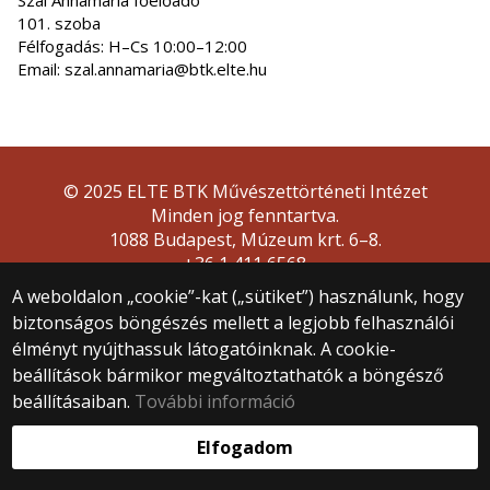
Szál Annamária főelőadó
101. szoba
Félfogadás: H–Cs 10:00–12:00
Email: szal.annamaria@btk.elte.hu
© 2025 ELTE BTK Művészettörténeti Intézet
Minden jog fenntartva.
1088 Budapest, Múzeum krt. 6–8.
+36 1 411 6568
muveszettortenet@btk.elte.hu
A weboldalon „cookie”-kat („sütiket”) használunk, hogy
biztonságos böngészés mellett a legjobb felhasználói
Webfejlesztés:
élményt nyújthassuk látogatóinknak. A cookie-
beállítások bármikor megváltoztathatók a böngésző
beállításaiban.
További információ
Elfogadom