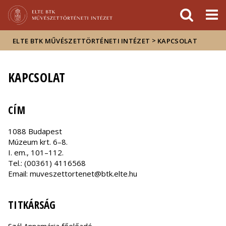
Események
ELTE a
Hírek
sajtóban
>
ELTE BTK MŰVÉSZETTÖRTÉNETI INTÉZET
KAPCSOLAT
KAPCSOLAT
CÍM
1088 Budapest
Múzeum krt. 6–8.
I. em., 101–112.
Tel.: (00361) 4116568
Email: muveszettortenet@btk.elte.hu
TITKÁRSÁG