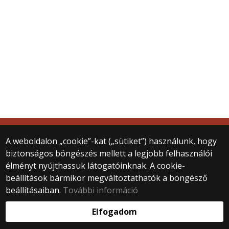
© 2025 ELTE BTK Művészettörténeti Intézet
A weboldalon „cookie”-kat („sütiket”) használunk, hogy
Minden jog fenntartva.
biztonságos böngészés mellett a legjobb felhasználói
1088 Budapest, Múzeum krt. 6–8.
élményt nyújthassuk látogatóinknak. A cookie-
+36 1 411 6568
beállítások bármikor megváltoztathatók a böngésző
muveszettortenet@btk.elte.hu
beállításaiban.
További információ
Webfejlesztés:
Elfogadom