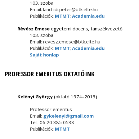
103. szoba
Email: lanchidi.peter@btk.elte.hu
Publikációk:
MTMT
;
Academia.edu
Révész Emese
egyetemi docens, tanszékvezető
103. szoba
Email: revesz.emese@btk.elte.hu
Publikációk:
MTMT
;
Academia.edu
Saját honlap
PROFESSOR EMERITUS OKTATÓINK
Kelényi György
(oktató 1974–2013)
Professor emeritus
Email:
gykelenyi@gmail.com
Tel.: 06 20 385 0538
Publikációk:
MTMT