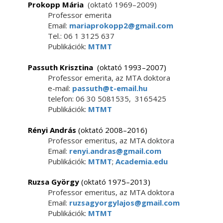
Prokopp Mária
(oktató 1969–2009)
Professor emerita
Email:
mariaprokopp2@gmail.com
Tel.: 06 1 3125 637
Publikációk:
MTMT
Passuth Krisztina
(oktató 1993–2007)
Professor emerita, az MTA doktora
e-mail:
passuth@t-email.hu
telefon: 06 30 5081535, 3165425
Publikációk:
MTMT
Rényi András
(oktató 2008–2016)
Professor emeritus, az MTA doktora
Email:
renyi.andras@gmail.com
Publikációk:
MTMT
;
Academia.edu
Ruzsa György
(oktató 1975–2013)
Professor emeritus, az MTA doktora
Email:
ruzsagyorgylajos@gmail.com
Publikációk:
MTMT