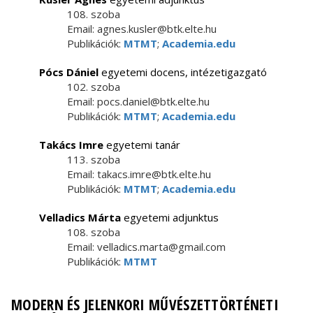
108. szoba
Email: agnes.kusler@btk.elte.hu
Publikációk:
MTMT
;
Academia.edu
Pócs Dániel
egyetemi docens, intézetigazgató
102. szoba
Email: pocs.daniel@btk.elte.hu
Publikációk:
MTMT
;
Academia.edu
Takács Imre
egyetemi tanár
113. szoba
Email: takacs.imre@btk.elte.hu
Publikációk:
MTMT
;
Academia.edu
Velladics Márta
egyetemi adjunktus
108. szoba
Email: velladics.marta@gmail.com
Publikációk:
MTMT
MODERN ÉS JELENKORI MŰVÉSZETTÖRTÉNETI