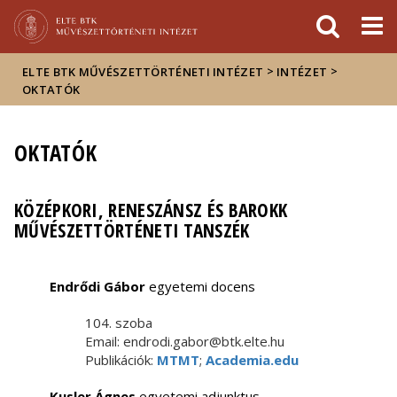
Események
ELTE a
Hírek
sajtóban
>
>
ELTE BTK MŰVÉSZETTÖRTÉNETI INTÉZET
INTÉZET
OKTATÓK
OKTATÓK
KÖZÉPKORI, RENESZÁNSZ ÉS BAROKK
MŰVÉSZETTÖRTÉNETI TANSZÉK
Endrődi Gábor
egyetemi docens
104. szoba
Email: endrodi.gabor@btk.elte.hu
Publikációk:
MTMT
;
Academia.edu
Kusler Ágnes
egyetemi adjunktus