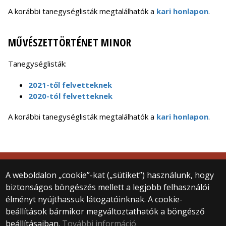
A korábbi tanegységlisták megtalálhatók a
kari honlapon
.
MŰVÉSZETTÖRTÉNET MINOR
Tanegységlisták:
2021-től felvetteknek
2020-tól felvetteknek
A korábbi tanegységlisták megtalálhatók a
kari honlapon
.
© 2025 ELTE BTK Művészettörténeti Intézet
A weboldalon „cookie”-kat („sütiket”) használunk, hogy
Minden jog fenntartva.
biztonságos böngészés mellett a legjobb felhasználói
1088 Budapest, Múzeum krt. 6–8.
élményt nyújthassuk látogatóinknak. A cookie-
+36 1 411 6568
beállítások bármikor megváltoztathatók a böngésző
muveszettortenet@btk.elte.hu
beállításaiban.
További információ