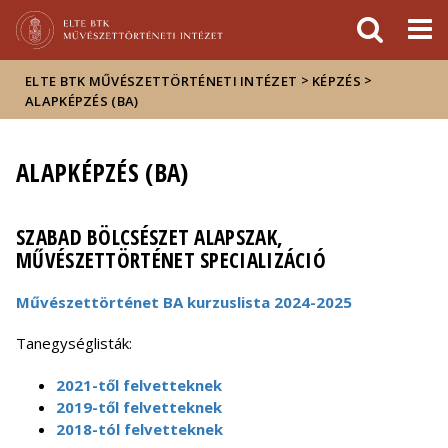
Események
ELTE a
Hírek
sajtóban
>
>
ELTE BTK MŰVÉSZETTÖRTÉNETI INTÉZET
KÉPZÉS
ALAPKÉPZÉS (BA)
ALAPKÉPZÉS (BA)
SZABAD BÖLCSÉSZET ALAPSZAK,
MŰVÉSZETTÖRTÉNET SPECIALIZÁCIÓ
Művészettörténet BA kurzuslista 2024-2025
Tanegységlisták:
2021-től felvetteknek
2019-től felvetteknek
2018-tól felvetteknek