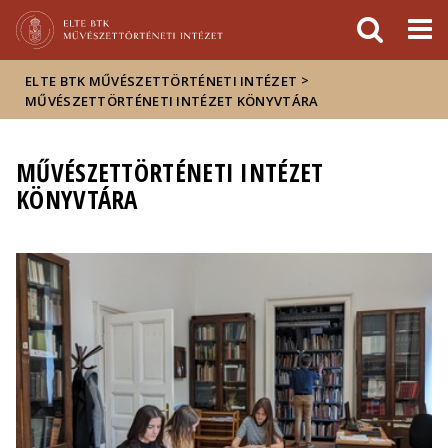
Események
ELTE a
Hírek
sajtóban
>
ELTE BTK MŰVÉSZETTÖRTÉNETI INTÉZET
MŰVÉSZETTÖRTÉNETI INTÉZET KÖNYVTÁRA
MŰVÉSZETTÖRTÉNETI INTÉZET
KÖNYVTÁRA