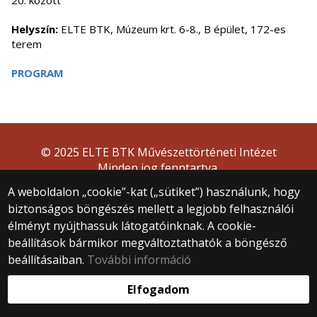
20. között
Helyszín:
ELTE BTK, Múzeum krt. 6-8., B épület, 172-es
terem
PROGRAM
© 2025 ELTE BTK Művészettörténeti Intézet
Minden jog fenntartva.
1088 Budapest, Múzeum krt. 6–8.
A weboldalon „cookie”-kat („sütiket”) használunk, hogy
+36 1 411 6568
biztonságos böngészés mellett a legjobb felhasználói
muveszettortenet@btk.elte.hu
élményt nyújthassuk látogatóinknak. A cookie-
Webfejlesztés:
beállítások bármikor megváltoztathatók a böngésző
beállításaiban.
További információ
Elfogadom