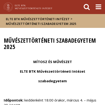
Események
ELTE a
Hírek
sajtóban
>
ELTE BTK MŰVÉSZETTÖRTÉNETI INTÉZET
MŰVÉSZETTÖRTÉNETI SZABADEGYETEM 2025
MŰVÉSZETTÖRTÉNETI SZABADEGYETEM
2025
MÍTOSZ ÉS MŰVÉSZET
ELTE BTK Művészettörténeti Intézet
szabadegyetem
Időpontok:
keddenként 18:00 órakor, március 4. – május