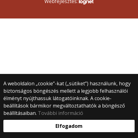
Webfejlesztés:
A weboldalon „cookie”-kat („sütiket”) használunk, hogy
biztonságos böngészés mellett a legjobb felhasználói
élményt nyújthassuk látogatóinknak. A cookie-
beállítások bármikor megváltoztathatók a böngésző
beállításaiban.
További információ
Elfogadom