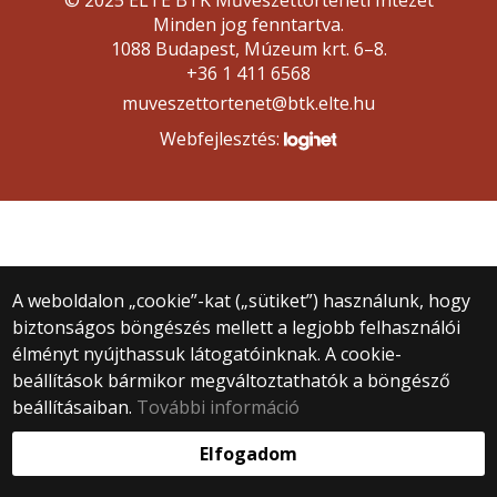
© 2025 ELTE BTK Művészettörténeti Intézet
Minden jog fenntartva.
1088 Budapest, Múzeum krt. 6–8.
+36 1 411 6568
muveszettortenet@btk.elte.hu
Webfejlesztés:
A weboldalon „cookie”-kat („sütiket”) használunk, hogy
biztonságos böngészés mellett a legjobb felhasználói
élményt nyújthassuk látogatóinknak. A cookie-
beállítások bármikor megváltoztathatók a böngésző
beállításaiban.
További információ
Elfogadom