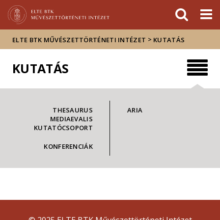
Események
ELTE a
Hírek
sajtóban
>
ELTE BTK MŰVÉSZETTÖRTÉNETI INTÉZET
KUTATÁS
KUTATÁS
THESAURUS
ARIA
MEDIAEVALIS
KUTATÓCSOPORT
KONFERENCIÁK